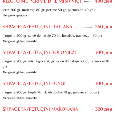
RIZOTO ME PERIME DHE MISH VIÇI
490 ден
(oriz 200 gr, mish viçi 80 gr, perime 50 gr, parmezan 40 gr.)
Alergjenë: qumësht
SHPAGETA/FETUÇINI ITALIANA
260 ден
(linguine 200 gr, salcë domateje 70 ml, borzilok, parmezan 30 gr)
Alergjenë: gluten, qumësht
SHPAGETA/FETUÇINI BOLONJEZE
300 ден
(linguine 200 gr, mish i grirë 70 gr, salcë domateje 50 gr, parmezan30
gr)
Alergjenë: gluten, qumësht
SHPAGETA/FETUÇINI FUNGI
300 ден
(linguine 200 gr, hopla 70 ml, kërpudha 40 gr, parmezan 30 gr)
Alergjenë: gluten, qumësht
SHPAGETA/FETUÇINI MAROKANA
320 ден