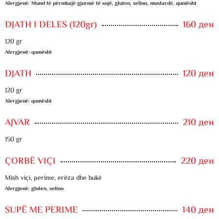
Alergjenë: Mund të përmbajë gjurmë të sojë, gluten, selino, mustardë, qumësht
DJATH I DELES (120gr)
160 ден
120 gr
Alergjenë: qumësht
DJATH
120 ден
120 gr
Alergjenë: qumësht
AJVAR
210 ден
150 gr
ÇORBË VIÇI
220 ден
Mish viçi, perime, erëza dhe bukë
Alergjenë: gluten, selino
SUPË ME PERIME
140 ден