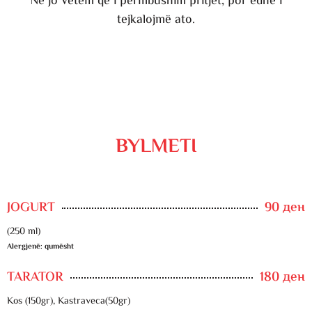
Ne jo vetëm që i përmbushim pritjet, por edhe i
tejkalojmë ato.
BYLMETI
JOGURT
90 ден
(250 ml)
Alergjenë: qumësht
TARATOR
180 ден
Kos (150gr), Kastraveca(50gr)