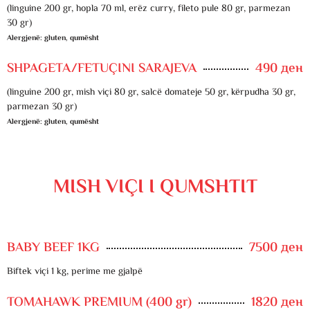
(linguine 200 gr, hopla 70 ml, erëz curry, fileto pule 80 gr, parmezan
30 gr)
Alergjenë: gluten, qumësht
SHPAGETA/FETUÇINI SARAJEVA
490 ден
(linguine 200 gr, mish viçi 80 gr, salcë domateje 50 gr, kërpudha 30 gr,
parmezan 30 gr)
Alergjenë: gluten, qumësht
MISH VIÇI I QUMSHTIT
BABY BEEF 1KG
7500 ден
Biftek viçi 1 kg, perime me gjalpë
TOMAHAWK PREMIUM (400 gr)
1820 ден