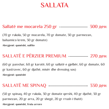
SALLATA
Sallatë me mocarela 250 gr
300 ден
(70 gr rukola, 50 gr mocarela, 70 gr domate, 30 gr parmezan,
balsamico krem, 30 gr domate)
Alergjenë: qumësht, sulfite
SALLATË E PËRZIER PREMIUM
270 ден
(60 gr panxhar, 60 gr karotë, 60 gr sallatë e gjelbër, 60 gr domate, 60
gr kastravec, 60 gr djathë, misër dhe dressing sos)
Alergjenë: qumësht
SALLATË ME SPINAQ
330 ден
(50 gr spinaq, 40 gr rukola, 30 gr domate qershi, 40 gr djathë, 30 gr
parmezan, 20 gr arra, 20 gr shegë, 20 gr rrush i thatë)
Alergjenë: qumësht, fruta arrore