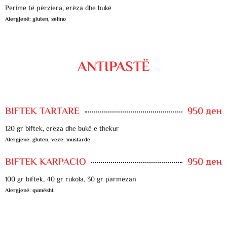
Perime të përziera, erëza dhe bukë
Alergjenë: gluten, selino
ANTIPASTË
BIFTEK TARTARE
950 ден
120 gr biftek, erëza dhe bukë e thekur
Alergjenë: gluten, vezë, mustardë
BIFTEK KARPACIO
950 ден
100 gr biftek, 40 gr rukola, 30 gr parmezan
Alergjenë: qumësht