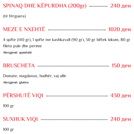
SPINAQ DHE KËPURDHA (200gr)
240 ден
(të fërguara)
MEZE E NXEHTË
1020 ден
4 qofte (140 gr), 1 qofte me kashkavall (90 gr), 50 gr biftek lokum, 80 gr
fileto pule dhe perime
Alergjenë: qumësht
BRUSCHETA
150 ден
Domate, magdanoz, hudhër, vaj ullir
Alergjenë: gluten
PËRSHUTË VIQI
430 ден
100 gr
SUXHUK VIQI
240 ден
100 gr