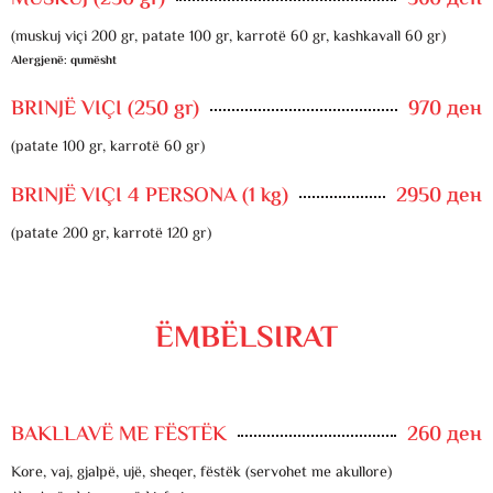
(muskuj viçi 200 gr, patate 100 gr, karrotë 60 gr, kashkavall 60 gr)
Alergjenë: qumësht
BRINJË VIÇI (250 gr)
970 ден
(patate 100 gr, karrotë 60 gr)
BRINJË VIÇI 4 PERSONA (1 kg)
2950 ден
(patate 200 gr, karrotë 120 gr)
ËMBËLSIRAT
BAKLLAVË ME FËSTËK
260 ден
Kore, vaj, gjalpë, ujë, sheqer, fëstëk (servohet me akullore)