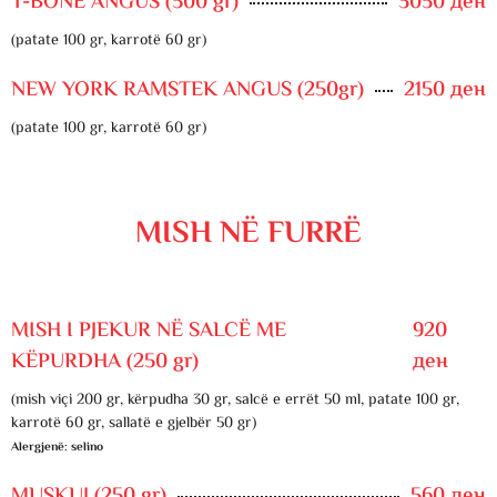
T-BONE ANGUS (500 gr)
3050 ден
(patate 100 gr, karrotë 60 gr)
NEW YORK RAMSTEK ANGUS (250gr)
2150 ден
(patate 100 gr, karrotë 60 gr)
MISH NË FURRË
MISH I PJEKUR NË SALCË ME
920
KËPURDHA (250 gr)
ден
(mish viçi 200 gr, kërpudha 30 gr, salcë e errët 50 ml, patate 100 gr,
karrotë 60 gr, sallatë e gjelbër 50 gr)
Alergjenë: selino
MUSKUJ (250 gr)
560 ден