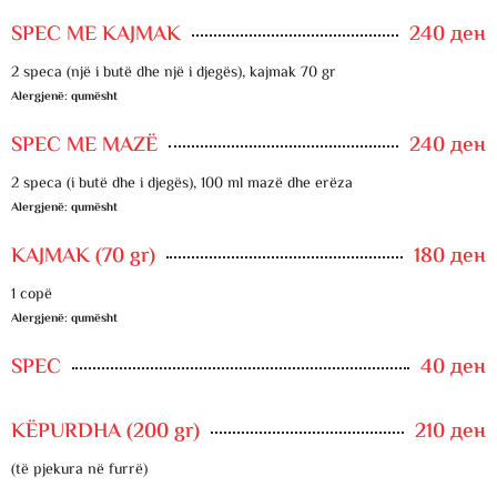
SPEC ME KAJMAK
240 ден
2 speca (një i butë dhe një i djegës), kajmak 70 gr
Alergjenë: qumësht
SPEC ME MAZË
240 ден
2 speca (i butë dhe i djegës), 100 ml mazë dhe erëza
Alergjenë: qumësht
KAJMAK (70 gr)
180 ден
1 copë
Alergjenë: qumësht
SPEC
40 ден
KËPURDHA (200 gr)
210 ден
(të pjekura në furrë)