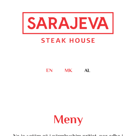
EN
MK
AL
Meny