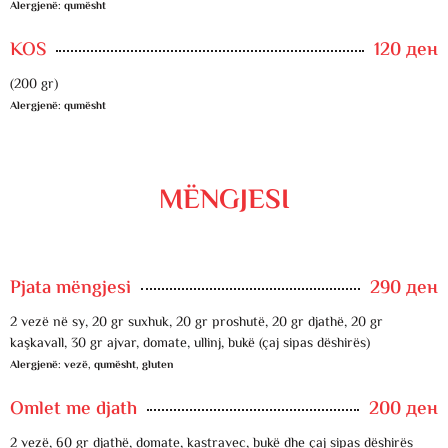
Alergjenë: qumësht
KOS
120 ден
(200 gr)
Alergjenë: qumësht
MËNGJESI
Pjata mëngjesi
290 ден
2 vezë në sy, 20 gr suxhuk, 20 gr proshutë, 20 gr djathë, 20 gr
kaşkavall, 30 gr ajvar, domate, ullinj, bukë (çaj sipas dëshirës)
Alergjenë: vezë, qumësht, gluten
Omlet me djath
200 ден
2 vezë, 60 gr djathë, domate, kastravec, bukë dhe çaj sipas dëshirës